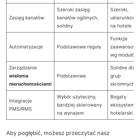
Szeroki zasięg
Szeroki,
Zasięg kanałów
kanałów ogólnych,
ukierunkowa
solidny
na hotele
Funkcje
Automatyzacje
Podstawowe reguły
zaawansowa
wg modułów
Zarządzanie
Solidne dla
wieloma
Podstawowe
grup
nieruchomościami
skromnych
Wybór użyteczny,
Bogaty
Integracje
bardziej skierowany
ekosystem
PMS/RMS
na wynajem
hotelarski
Aby pogłębić, możesz przeczytać nasz