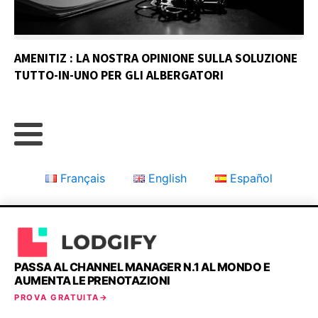
AMENITIZ : LA NOSTRA OPINIONE SULLA SOLUZIONE
TUTTO-IN-UNO PER GLI ALBERGATORI
Français
English
Español
Deutsch
Italiano
Português
PASSA AL CHANNEL MANAGER N.1 AL MONDO E
ไทย
Ελληνικά
Polski
AUMENTA LE PRENOTAZIONI
PROVA GRATUITA