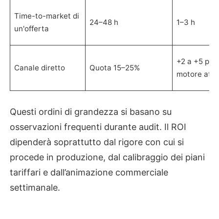
Time-to-market di
24–48 h
1–3 h
un'offerta
+2 a +5 punt
Canale diretto
Quota 15–25%
motore atti
Questi ordini di grandezza si basano su
osservazioni frequenti durante audit. Il ROI
dipenderà soprattutto dal rigore con cui si
procede in produzione, dal calibraggio dei piani
tariffari e dall’animazione commerciale
settimanale.